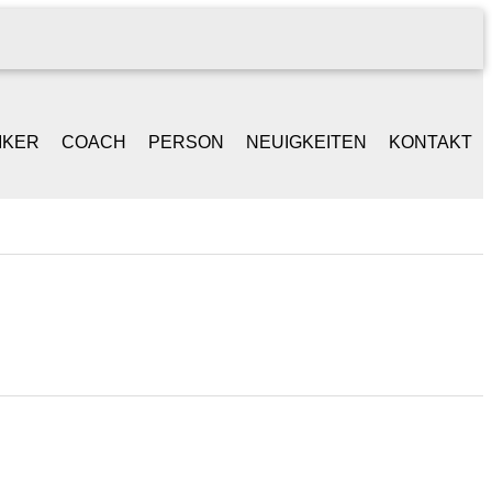
IKER
COACH
PERSON
NEUIGKEITEN
KONTAKT
NGER /
BEGLEITGESPRÄCH
LEBENSLAUF
ONGWRITER
BAND-WORKSHOPS
REFERENZEN
ANIST