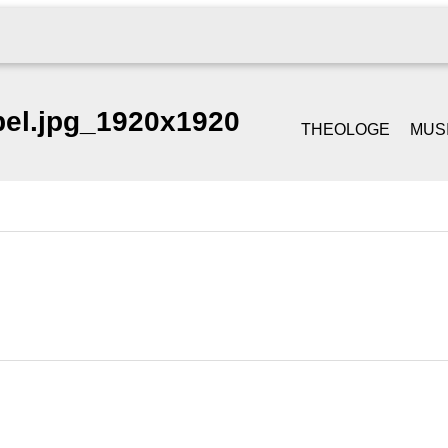
bel.jpg_1920x1920
THEOLOGE
MUS
GOTTESDIENST &
SI
PREDIGT
S
TRAUUNGEN
PI