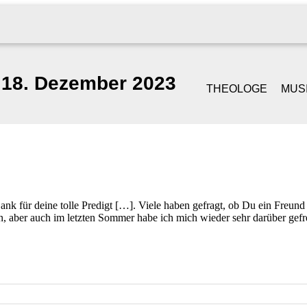
18. Dezember 2023
THEOLOGE
MUS
GOTTESDIENST &
SI
PREDIGT
S
TRAUUNGEN
PI
k für deine tolle Predigt […]. Viele haben gefragt, ob Du ein Freund v
, aber auch im letzten Sommer habe ich mich wieder sehr darüber ge