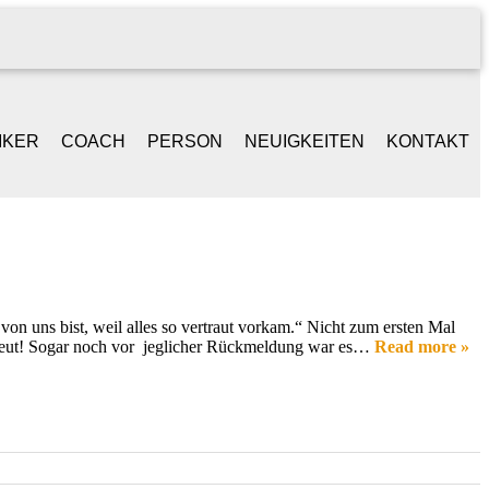
IKER
COACH
PERSON
NEUIGKEITEN
KONTAKT
NGER /
BEGLEITGESPRÄCH
LEBENSLAUF
ONGWRITER
BAND-WORKSHOPS
REFERENZEN
ANIST
on uns bist, weil alles so vertraut vorkam.“ Nicht zum ersten Mal
freut! Sogar noch vor jeglicher Rückmeldung war es…
Read more »