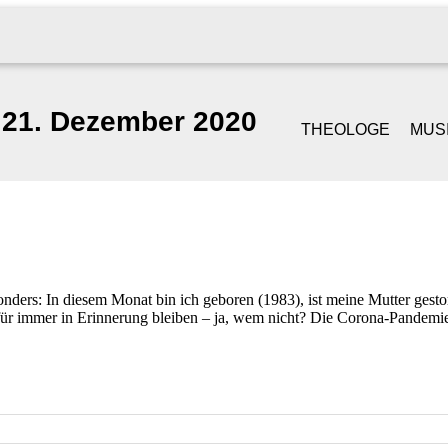
21. Dezember 2020
THEOLOGE
MUS
GOTTESDIENST &
SI
PREDIGT
S
TRAUUNGEN
PI
ders: In diesem Monat bin ich geboren (1983), ist meine Mutter gesto
für immer in Erinnerung bleiben – ja, wem nicht? Die Corona-Pandemie