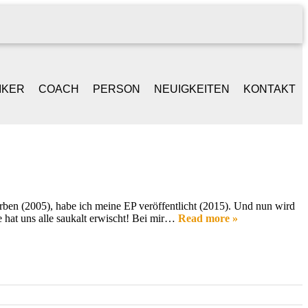
IKER
COACH
PERSON
NEUIGKEITEN
KONTAKT
NGER /
BEGLEITGESPRÄCH
LEBENSLAUF
ONGWRITER
BAND-WORKSHOPS
REFERENZEN
ANIST
rben (2005), habe ich meine EP veröffentlicht (2015). Und nun wird
 hat uns alle saukalt erwischt! Bei mir…
Read more »