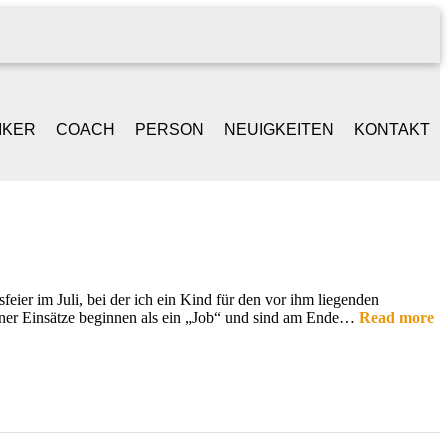
IKER
COACH
PERSON
NEUIGKEITEN
KONTAKT
NGER /
BEGLEITGESPRÄCH
LEBENSLAUF
ONGWRITER
BAND-WORKSHOPS
REFERENZEN
ANIST
eier im Juli, bei der ich ein Kind für den vor ihm liegenden
iner Einsätze beginnen als ein „Job“ und sind am Ende…
Read more