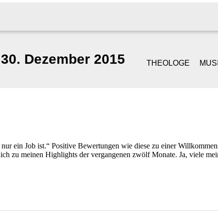
30. Dezember 2015
THEOLOGE
MUS
GOTTESDIENST &
SI
PREDIGT
S
TRAUUNGEN
PI
 nur ein Job ist.“ Positive Bewertungen wie diese zu einer Willkommensf
lich zu meinen Highlights der vergangenen zwölf Monate. Ja, viele me