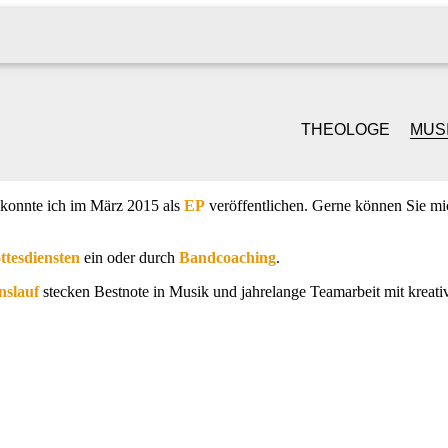
THEOLOGE
MUS
GOTTESDIENST &
SI
 konnte ich im März 2015 als
EP
veröffentlichen. Gerne können Sie mi
PREDIGT
S
ttesdiensten
ein oder durch
Bandcoaching
.
TRAUUNGEN
PI
nslauf
stecken Bestnote in Musik und jahrelange Teamarbeit mit kreativ