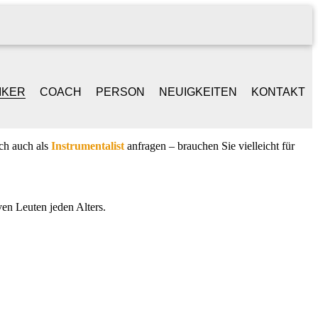
IKER
COACH
PERSON
NEUIGKEITEN
KONTAKT
NGER /
BEGLEITGESPRÄCH
LEBENSLAUF
ch auch als
Instrumentalist
anfragen – brauchen Sie vielleicht für
ONGWRITER
BAND-WORKSHOPS
REFERENZEN
ANIST
en Leuten jeden Alters.