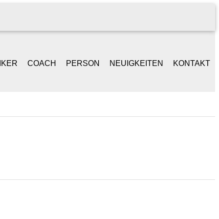
IKER
COACH
PERSON
NEUIGKEITEN
KONTAKT
NGER /
BEGLEITGESPRÄCH
LEBENSLAUF
ONGWRITER
BAND-WORKSHOPS
REFERENZEN
ANIST