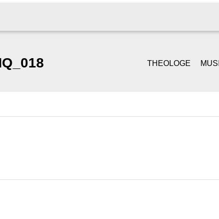
HQ_018
THEOLOGE
MUS
GOTTESDIENST &
SI
PREDIGT
S
TRAUUNGEN
PI