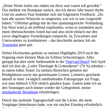
„Deine Worte trafen uns mitten ins Herz und waren toll gewählt.“
Das meldete ein Brautpaar zurück, das ich dieses Jahr trauen durfte.
Und ein anderes Paar bedankte sich mit folgendem Feedback: „Du
hast alle unsere Wünsche so umgesetzt, wie wir es uns vorgestellt
haben.“ Offenbar gelingt mir da eine spannungsreiche Verbindung.
Ein Wort wird ja als treffend empfunden, wenn es zumindest auch
einen überraschenden Anteil hat und also nicht einfach nur den
zuvor abgefragten Vorstellungen entspricht. Ja, Erwartetes und
Unerwartetes zu kombinieren – das beschreibt meinen Job als
Traupastor
ganz gut.
Neben Hochzeiten gehörte zu meinen Highlights 2019 auch die
Segnung einer kleinen Maia im Schloss Schwetzingen. Alles
getoppt hat aber mein Stellenantritt in der
Vineyard Basel
! Seit April
darf ich dort als „Leiter Theologie & Gottesdienst“ (70 %) arbeiten –
in einem tollen Team! Zu meinen Bereichen gehören der
Predigtdienst sowie das gemeinsame Lernen. Letzteres geschieht
aktuell in einer 14-täglich stattfindenden Fokusgruppe zur Frage,
wie man biblisch UND ehrlich glauben kann. Zudem habe ich an
den Sonntagen auch immer wieder die Gelegenheit, meine
musikalische Begabung
einzubringen.
Durch das laufende Tagesgeschäft und die Lücke, die mein
Vorgänger hinterlassen hatte, war ein rascher Einstieg erforderlich.