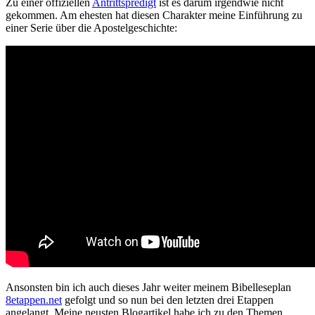
Zu einer offiziellen
Antrittspredigt
ist es darum irgendwie nicht
gekommen. Am ehesten hat diesen Charakter meine Einführung zu
einer Serie über die Apostelgeschichte:
Ansonsten bin ich auch dieses Jahr weiter meinem Bibelleseplan
8etappen.net
gefolgt und so nun bei den letzten drei Etappen
angelangt. Meine neusten Blogartikel habe ich zu den Themen