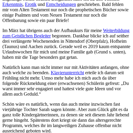
Erkenntnis
,
Erotik
und
Entscheidungen
geschrieben. Bald fehlen
mir vom Alten Testament nur noch die prophetischen Bücher sowie
einige Psalmen und vom Neuen Testament nur noch die
Offenbarung sowie ein paar Briefe!
Im März hat übrigens auch der Aufbaukurs für meine
Weiterbildung
zum Geistlichen Begleiter
begonnen. Dankbar blicke ich auf seither
drei verlängerte Wochenenden in Nittendorf (Oberpfalz), Hofheim
(Taunus) und Aachen zurück. Gerade weil es 2019 kaum entspannte
Urlaubswochen für mich und meine Familie gab (Grund s. unten),
haben mir die Tage besonders gut getan.
Natürlich kann man nicht immer nur mit Aktivitäten anfangen, ohne
auch welche zu beenden.
Klavierunterrricht
erteile ich darum seit
Frühling nicht mehr. Umso mehr habe ich mich auch da über
folgende Rückmeldung einer (erwachsenen) Schülerin gefreut: „Du
warst immer sehr engagiert und hattest viele gute Ideen und vor
allem auch Geduld.“
Schön wäre es natürlich, wenn das auch meine inzwischen fast
vierjährige Tochter Sarah sagen könnte. Aber zum Glück gibt es da
ganz tolle Kindergärtnerinnen, zu denen sie seit diesem Jahr liebend
gerne hingeht. Spätestens dort kriegt sie dann das altersgerechte
Programm, welches ihr im langweiligen Zuhause offenbar nicht
ausreichend geboten wird.