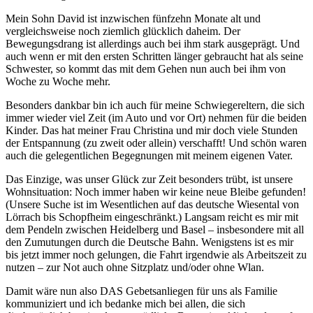
Mein Sohn David ist inzwischen fünfzehn Monate alt und
vergleichsweise noch ziemlich glücklich daheim. Der
Bewegungsdrang ist allerdings auch bei ihm stark ausgeprägt. Und
auch wenn er mit den ersten Schritten länger gebraucht hat als seine
Schwester, so kommt das mit dem Gehen nun auch bei ihm von
Woche zu Woche mehr.
Besonders dankbar bin ich auch für meine Schwiegereltern, die sich
immer wieder viel Zeit (im Auto und vor Ort) nehmen für die beiden
Kinder. Das hat meiner Frau Christina und mir doch viele Stunden
der Entspannung (zu zweit oder allein) verschafft! Und schön waren
auch die gelegentlichen Begegnungen mit meinem eigenen Vater.
Das Einzige, was unser Glück zur Zeit besonders trübt, ist unsere
Wohnsituation: Noch immer haben wir keine neue Bleibe gefunden!
(Unsere Suche ist im Wesentlichen auf das deutsche Wiesental von
Lörrach bis Schopfheim eingeschränkt.) Langsam reicht es mir mit
dem Pendeln zwischen Heidelberg und Basel – insbesondere mit all
den Zumutungen durch die Deutsche Bahn. Wenigstens ist es mir
bis jetzt immer noch gelungen, die Fahrt irgendwie als Arbeitszeit zu
nutzen – zur Not auch ohne Sitzplatz und/oder ohne Wlan.
Damit wäre nun also DAS Gebetsanliegen für uns als Familie
kommuniziert und ich bedanke mich bei allen, die sich