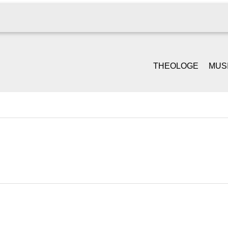
THEOLOGE
MUS
GOTTESDIENST &
SI
PREDIGT
S
TRAUUNGEN
PI