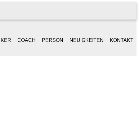
IKER
COACH
PERSON
NEUIGKEITEN
KONTAKT
NGER /
BEGLEITGESPRÄCH
LEBENSLAUF
ONGWRITER
BAND-WORKSHOPS
REFERENZEN
ANIST