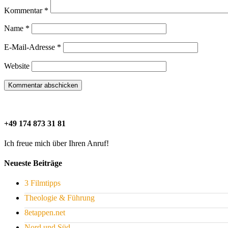
Kommentar
*
Name
*
E-Mail-Adresse
*
Website
+49 174 873 31 81
Ich freue mich über Ihren Anruf!
Neueste Beiträge
3 Filmtipps
Theologie & Führung
8etappen.net
Nord und Süd