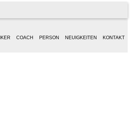
IKER
COACH
PERSON
NEUIGKEITEN
KONTAKT
NGER /
BEGLEITGESPRÄCH
LEBENSLAUF
ONGWRITER
BAND-WORKSHOPS
REFERENZEN
ANIST