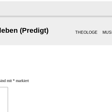
leben (Predigt)
THEOLOGE
MUS
GOTTESDIENST &
SI
PREDIGT
S
TRAUUNGEN
PI
sind mit
*
markiert